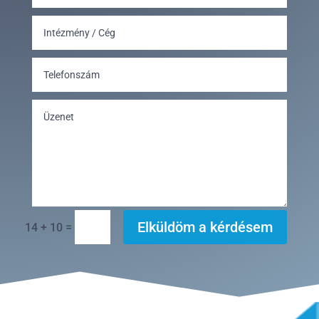
Elküldöm a kérdésem
=
14 + 10