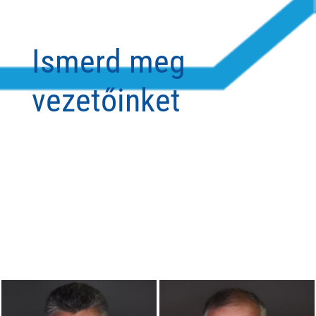
Ismerd meg
vezetőinket