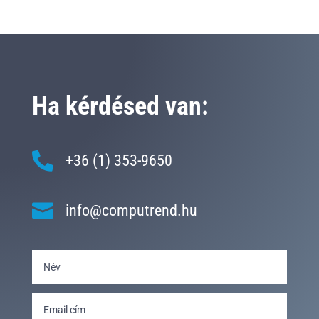
Ha kérdésed van:

+36 (1) 353-9650

info@computrend.hu