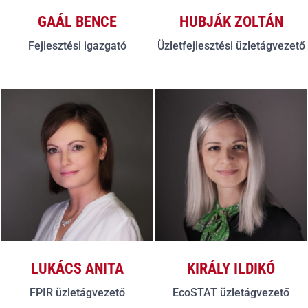
GAÁL BENCE
HUBJÁK ZOLTÁN
Fejlesztési igazgató
Üzletfejlesztési üzletágvezető
LUKÁCS ANITA
KIRÁLY ILDIKÓ
FPIR üzletágvezető
EcoSTAT üzletágvezető