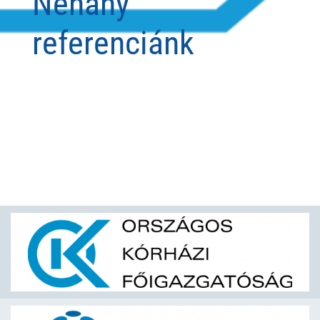
Néhány
referenciánk