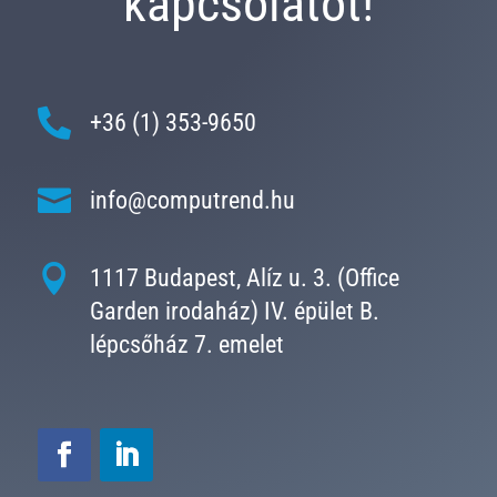
kapcsolatot!

+36 (1) 353-9650

info@computrend.hu

1117 Budapest, Alíz u. 3. (Office
Garden irodaház) IV. épület B.
lépcsőház 7. emelet